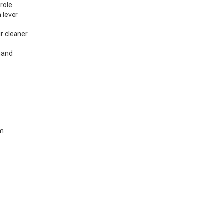
trole
 lever
r cleaner
 hand
0m