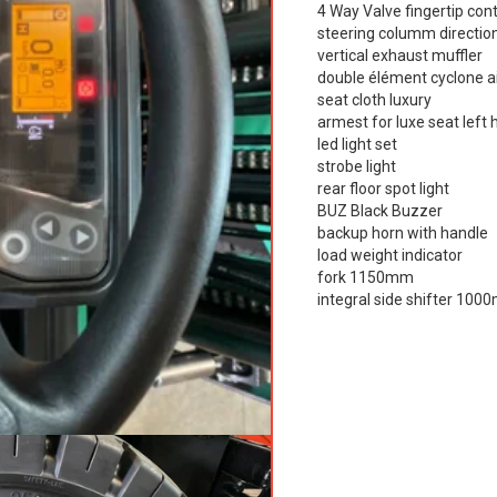
4 Way Valve fingertip con
steering columm direction
vertical exhaust muffler
double élément cyclone ai
seat cloth luxury
armest for luxe seat left
led light set
strobe light
rear floor spot light
BUZ Black Buzzer
backup horn with handle
load weight indicator
fork 1150mm
integral side shifter 100