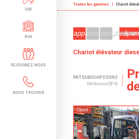
Toutes les gammes
Chariot éléva
SAV
apps
navigate_before
navigate_nex
JE SO
IFM
Chariot élévateur dies
REJOIGNEZ-NOUS
Pr
MITSUBISHI
FD35N3
d
Référence
2818
NOUS TROUVER
Client