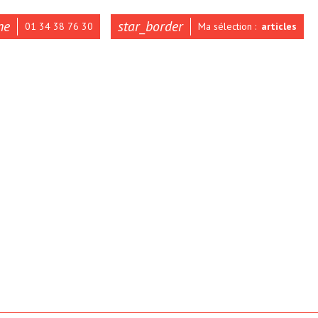
ne
star_border
01 34 38 76 30
Ma sélection :
articles