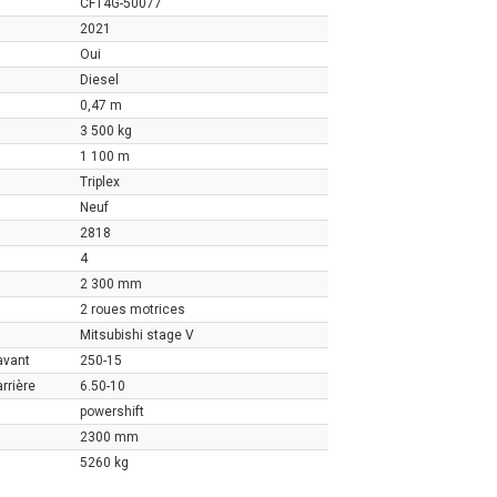
CF14G-50077
2021
Oui
Diesel
0,47 m
3 500 kg
1 100 m
Triplex
Neuf
2818
4
2 300 mm
2 roues motrices
Mitsubishi stage V
avant
250-15
rrière
6.50-10
powershift
2300 mm
5260 kg