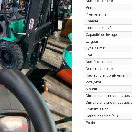
Numéro de série
Année
Première main
Énergie
Hauteur de levée
Capacité de levage
Largeur
Type de mât
État
Numéro de parc
Nombre de roues
Hauteur d'encombrement
2WD/4WD
Moteur
Dimensions pneumatiques 
Dimensions pneumatiques a
Transmission
Hauteur cabine (h6)
Poids