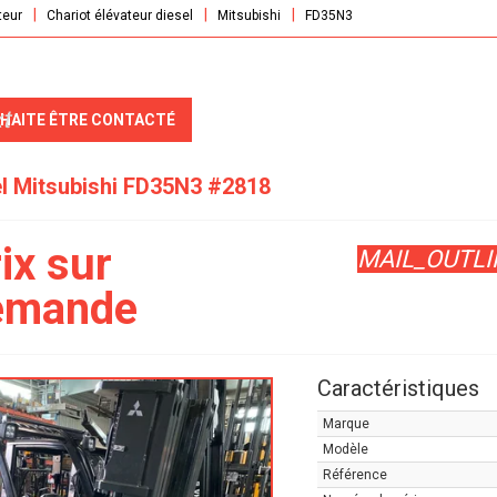
teur
Chariot élévateur diesel
Mitsubishi
FD35N3
t
UHAITE ÊTRE CONTACTÉ
el
Mitsubishi
FD35N3
#2818
ix sur
MAIL_OUTLI
emande
Caractéristiques
Marque
Modèle
Référence