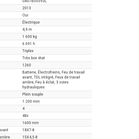
G807B05593L
2013
Oui
Électrique
4,9 m
1 600 kg
6 691 h
Triplex
Très bon état
1260
Batterie, Électrofreins, Feu de travail
avant, TDL intégré, Feux de travail
arrière, Feu à éclat, 3 voies
hydrauliques
Plein souple
1 200 mm
4
48v
1600 mm
avant
18X7-8
rrière
15X4,5-8