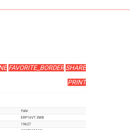
NE
FAVORITE_BORDER
SHARE
PRINT
Yale
ERP16VT SWB
19627