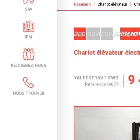
Occasion
Chariot élévateur
Cha
SAV
apps
navigate_before
navigate_nex
JE SO
IFM
Chariot élévateur élec
REJOIGNEZ-NOUS
9
YALE
ERP16VT SWB
Référence
19627
NOUS TROUVER