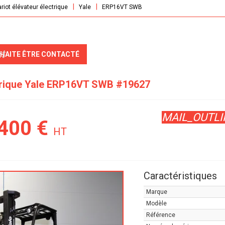
riot élévateur électrique
Yale
ERP16VT SWB
t
UHAITE ÊTRE CONTACTÉ
trique
Yale
ERP16VT SWB
#19627
MAIL_OUTLI
 400
€
HT
Caractéristiques
Marque
Modèle
Référence