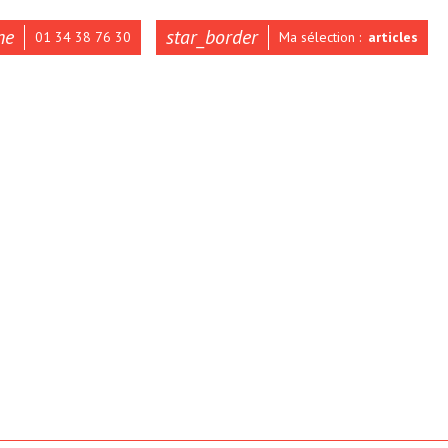
ne
star_border
01 34 38 76 30
Ma sélection :
articles