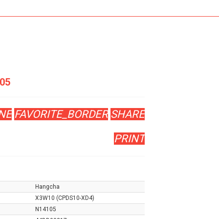
05
NE
FAVORITE_BORDER
SHARE
PRINT
Hangcha
X3W10 (CPDS10-XD4)
N14105