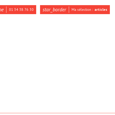
ne
star_border
01 34 38 76 30
Ma sélection :
articles