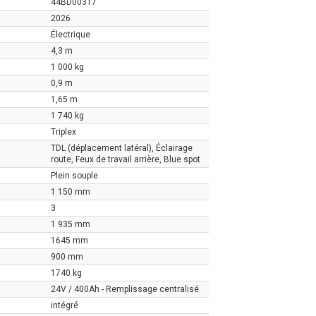
44BD00317
2026
Électrique
4,3 m
1 000 kg
0,9 m
1,65 m
1 740 kg
Triplex
TDL (déplacement latéral), Éclairage
route, Feux de travail arrière, Blue spot
Plein souple
1 150 mm
3
1 935 mm
1645 mm
900 mm
1740 kg
24V / 400Ah - Remplissage centralisé
intégré