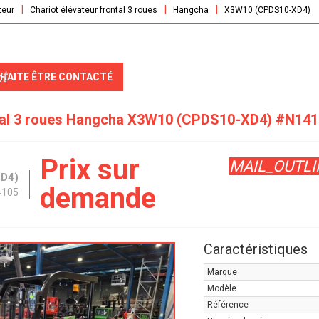
teur
Chariot élévateur frontal 3 roues
Hangcha
X3W10 (CPDS10-XD4)
t
UHAITE ÊTRE CONTACTÉ
tal 3 roues
Hangcha
X3W10 (CPDS10-XD4)
#N141
Prix sur
MAIL_OUTLI
D4)
demande
4105
Caractéristiques
Marque
Modèle
Référence