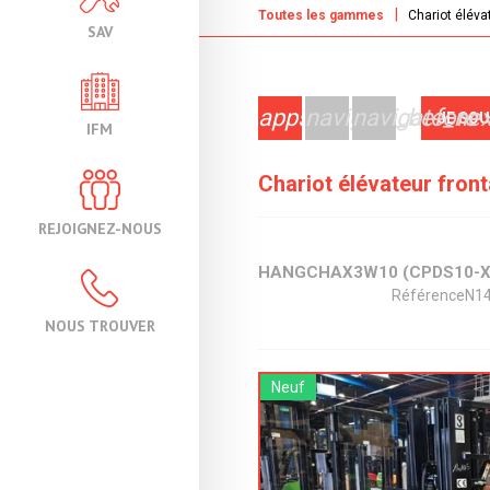
Toutes les gammes
Chariot éléva
SAV
apps
navigate_before
navigate_nex
JE SO
IFM
Chariot élévateur fron
REJOIGNEZ-NOUS
HANGCHA
X3W10 (CPDS10-X
Référence
N1
NOUS TROUVER
Neuf