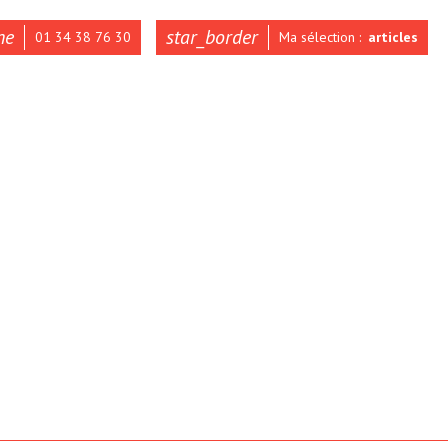
ne
star_border
01 34 38 76 30
Ma sélection :
articles