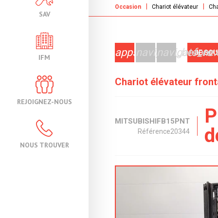
Occasion
Chariot élévateur
Cha
SAV
apps
navigate_before
navigate_nex
JE SO
IFM
Chariot élévateur fron
REJOIGNEZ-NOUS
P
MITSUBISHI
FB15PNT
d
Référence
20344
NOUS TROUVER