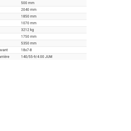
500 mm
2040 mm
1850 mm
1070 mm
3212 kg
1750 mm
5350 mm
avant
18x7-8
rrière
140/55-9/4.00 JUM