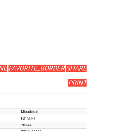
NE
FAVORITE_BORDER
SHARE
PRINT
Mitsubishi
FB15PNT
20344