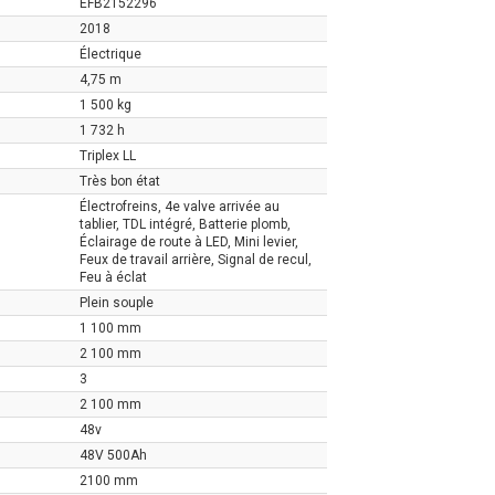
EFB2152296
2018
Électrique
4,75 m
1 500 kg
1 732 h
Triplex LL
Très bon état
Électrofreins, 4e valve arrivée au
tablier, TDL intégré, Batterie plomb,
Éclairage de route à LED, Mini levier,
Feux de travail arrière, Signal de recul,
Feu à éclat
Plein souple
1 100 mm
2 100 mm
3
2 100 mm
48v
48V 500Ah
2100 mm