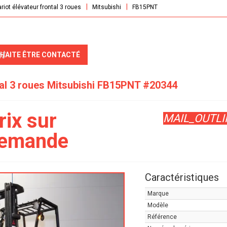
riot élévateur frontal 3 roues
Mitsubishi
FB15PNT
t
UHAITE ÊTRE CONTACTÉ
tal 3 roues
Mitsubishi
FB15PNT
#20344
rix sur
MAIL_OUTLI
emande
Caractéristiques
Marque
Modèle
Référence