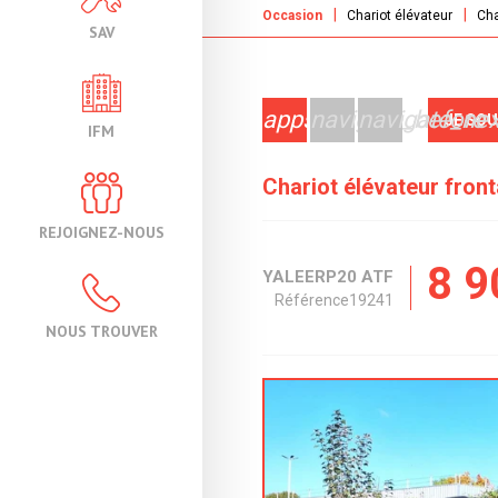
Occasion
Chariot élévateur
Cha
SAV
apps
navigate_before
navigate_nex
JE SO
IFM
Chariot élévateur fron
REJOIGNEZ-NOUS
8 9
YALE
ERP20 ATF
Référence
19241
NOUS TROUVER