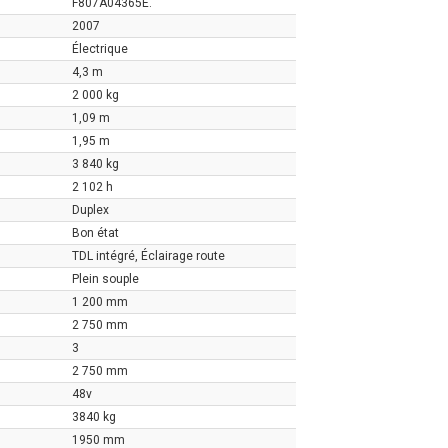
F807A04365E.
2007
Électrique
4,3 m
2 000 kg
1,09 m
1,95 m
3 840 kg
2 102 h
Duplex
Bon état
TDL intégré, Éclairage route
Plein souple
1 200 mm
2 750 mm
3
2 750 mm
48v
3840 kg
1950 mm