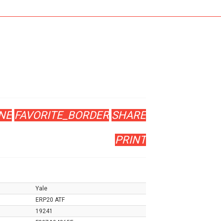
NE
FAVORITE_BORDER
SHARE
PRINT
Yale
ERP20 ATF
19241