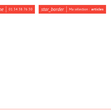
ne
star_border
01 34 38 76 30
Ma sélection :
articles