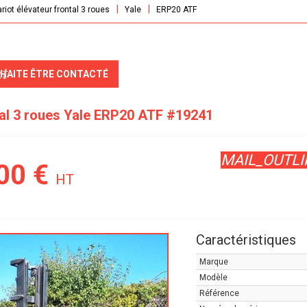
riot élévateur frontal 3 roues
Yale
ERP20 ATF
t
UHAITE ÊTRE CONTACTÉ
tal 3 roues
Yale
ERP20 ATF
#19241
MAIL_OUTLI
00
€
HT
Caractéristiques
Marque
Modèle
Référence