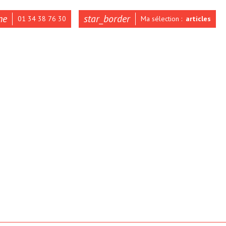
ne
star_border
01 34 38 76 30
Ma sélection :
articles