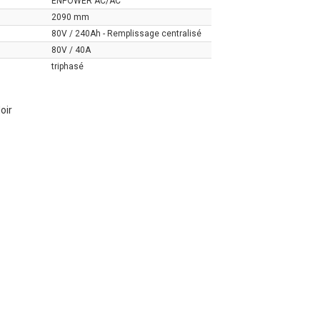
ENPOWER AC/AC
2090 mm
80V / 240Ah - Remplissage centralisé
80V / 40A
triphasé
oir