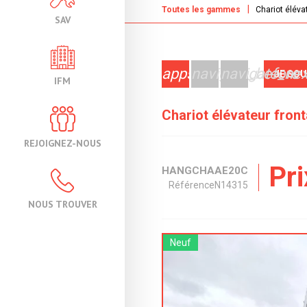
Toutes les gammes
Chariot éléva
SAV
apps
navigate_before
navigate_nex
JE SO
IFM
Chariot élévateur fron
REJOIGNEZ-NOUS
Pr
HANGCHA
AE20C
Référence
N14315
NOUS TROUVER
Neuf