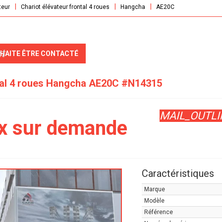
teur
Chariot élévateur frontal 4 roues
Hangcha
AE20C
t
UHAITE ÊTRE CONTACTÉ
tal 4 roues
Hangcha
AE20C
#N14315
MAIL_OUTLI
ix sur demande
Caractéristiques
Marque
Modèle
Référence