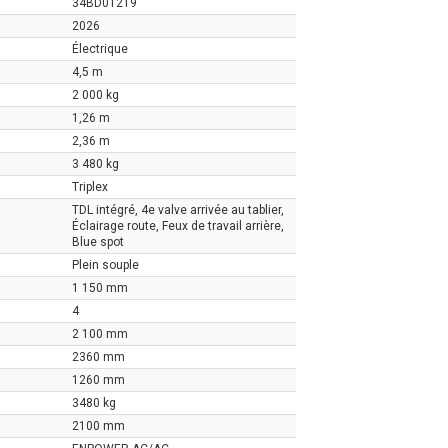
34BD01219
2026
Électrique
4,5 m
2 000 kg
1,26 m
2,36 m
3 480 kg
Triplex
TDL intégré, 4e valve arrivée au tablier,
Éclairage route, Feux de travail arrière,
Blue spot
Plein souple
1 150 mm
4
2 100 mm
2360 mm
1260 mm
3480 kg
2100 mm