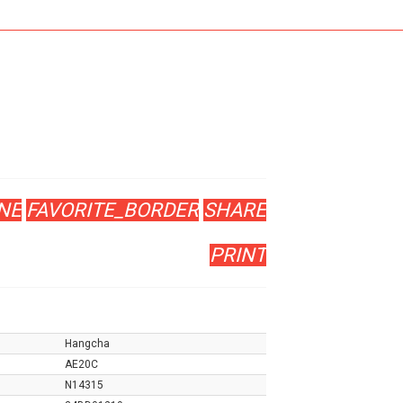
NE
FAVORITE_BORDER
SHARE
PRINT
Hangcha
AE20C
N14315