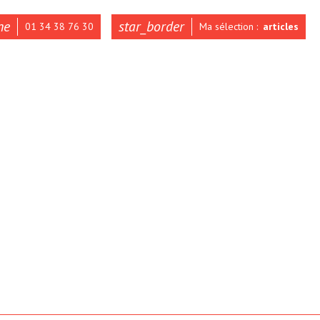
ne
star_border
01 34 38 76 30
Ma sélection :
articles