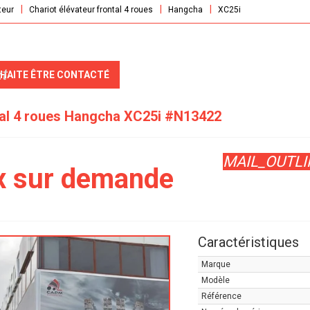
teur
Chariot élévateur frontal 4 roues
Hangcha
XC25i
t
UHAITE ÊTRE CONTACTÉ
tal 4 roues
Hangcha
XC25i
#N13422
MAIL_OUTLI
x sur demande
Caractéristiques
Marque
Modèle
Référence