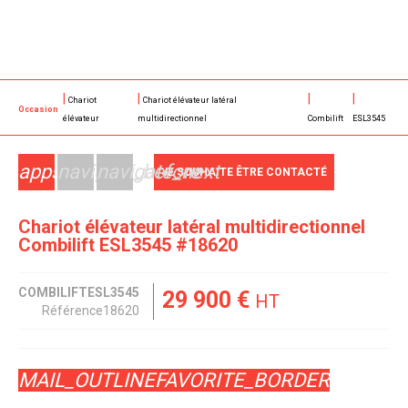
Chariot
Chariot élévateur latéral
Occasion
élévateur
multidirectionnel
Combilift
ESL3545
apps
navigate_before
navigate_next
JE SOUHAITE ÊTRE CONTACTÉ
Chariot élévateur latéral multidirectionnel
Combilift
ESL3545
#18620
COMBILIFT
ESL3545
29 900
€
HT
Référence
18620
MAIL_OUTLINE
FAVORITE_BORDER