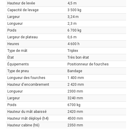
Hauteur de levée
4,5 m
Capacité de levage
3 500 kg
Largeur
3,24 m
Longueur
2,3 m
Poids
6 700 kg
Largeur de plateau
0,6 m
Heures
4 600 h
Type de mât
Triplex
État
Très bon état
Équipements
Positionneur de fourches
Type de pneu
Bandage
Longueur des fourches
1 400 mm
Hauteur d'encombrement
2 420 mm
Longueur
2300 mm
Largeur
3240 mm
Poids
6700 kg
Hauteur du mât abaissé
2420 mm
Hauteur mât déployé (h4)
4500 mm
Hauteur cabine (h6)
2350 mm