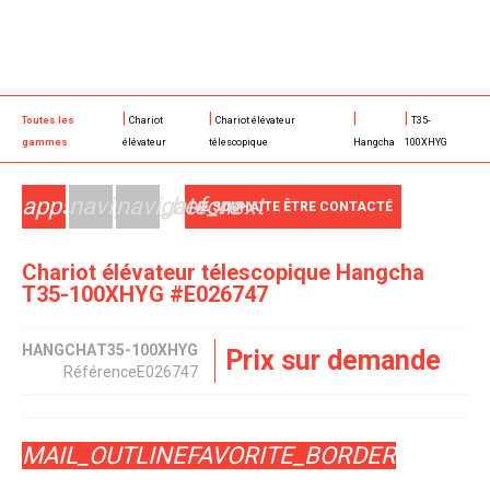
Toutes les
Chariot
Chariot élévateur
T35-
gammes
élévateur
télescopique
Hangcha
100XHYG
apps
navigate_before
navigate_next
JE SOUHAITE ÊTRE CONTACTÉ
Chariot élévateur télescopique
Hangcha
T35-100XHYG
#E026747
HANGCHA
T35-100XHYG
Prix sur demande
Référence
E026747
MAIL_OUTLINE
FAVORITE_BORDER