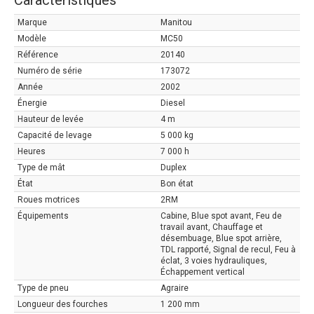
Caractéristiques
Marque
Manitou
Modèle
MC50
Référence
20140
Numéro de série
173072
Année
2002
Énergie
Diesel
Hauteur de levée
4 m
Capacité de levage
5 000 kg
Heures
7 000 h
Type de mât
Duplex
État
Bon état
Roues motrices
2RM
Équipements
Cabine, Blue spot avant, Feu de
travail avant, Chauffage et
désembuage, Blue spot arrière,
TDL rapporté, Signal de recul, Feu à
éclat, 3 voies hydrauliques,
Échappement vertical
Type de pneu
Agraire
Longueur des fourches
1 200 mm