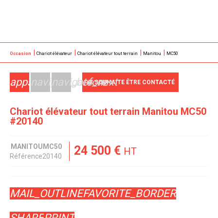
Occasion
Chariot élévateur
Chariot élévateur tout terrain
Manitou
MC50
apps
navigate_before
navigate_next
JE SOUHAITE ÊTRE CONTACTÉ
Chariot élévateur tout terrain
Manitou
MC50
#20140
MANITOU
MC50
24 500
€
HT
Référence
20140
MAIL_OUTLINE
FAVORITE_BORDER
SHARE
PRINT