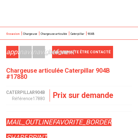
Occasion
Chargeuse
Chargeuse articulée
Caterpillar
904B
apps
navigate_before
navigate_next
JE SOUHAITE ÊTRE CONTACTÉ
Chargeuse articulée
Caterpillar
904B
#17880
CATERPILLAR
904B
Prix sur demande
Référence
17880
MAIL_OUTLINE
FAVORITE_BORDER
SHARE
PRINT