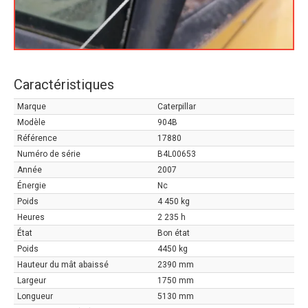
Caractéristiques
Marque
Caterpillar
Modèle
904B
Référence
17880
Numéro de série
B4L00653
Année
2007
Énergie
Nc
Poids
4 450 kg
Heures
2 235 h
État
Bon état
Poids
4450 kg
Hauteur du mât abaissé
2390 mm
Largeur
1750 mm
Longueur
5130 mm