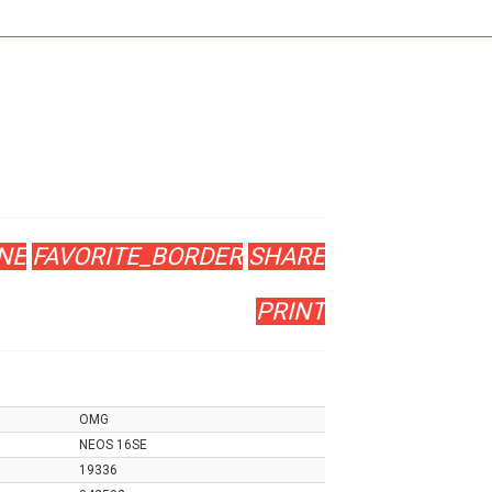
NE
FAVORITE_BORDER
SHARE
PRINT
OMG
NEOS 16SE
19336