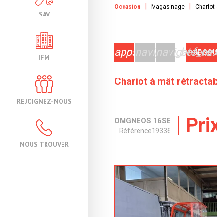
Occasion
Magasinage
Chariot 
SAV
apps
navigate_before
navigate_nex
JE SO
IFM
Chariot à mât rétracta
REJOIGNEZ-NOUS
Pri
OMG
NEOS 16SE
Référence
19336
NOUS TROUVER