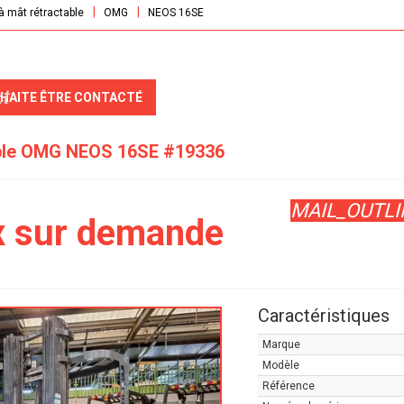
à mât rétractable
OMG
NEOS 16SE
t
UHAITE ÊTRE CONTACTÉ
ble
OMG
NEOS 16SE
#19336
MAIL_OUTLI
x sur demande
Caractéristiques
Marque
Modèle
Référence