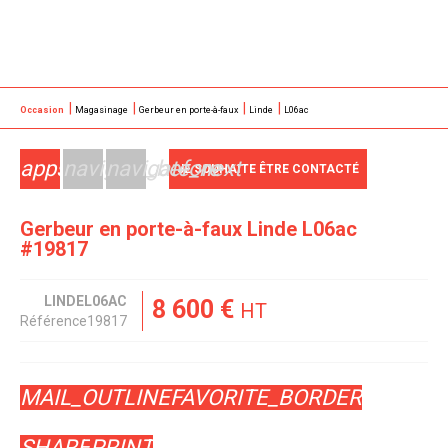
Occasion
Magasinage
Gerbeur en porte-à-faux
Linde
L06ac
apps
navigate_before
navigate_next
JE SOUHAITE ÊTRE CONTACTÉ
Gerbeur en porte-à-faux
Linde
L06ac
#19817
LINDE
L06AC
8 600
€
HT
Référence
19817
MAIL_OUTLINE
FAVORITE_BORDER
SHARE
PRINT