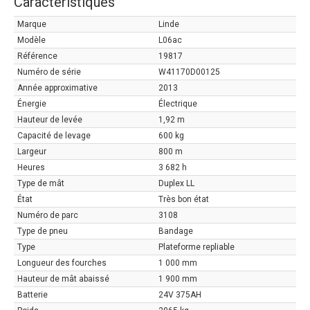
Caractéristiques
Marque
Linde
Modèle
L06ac
Référence
19817
Numéro de série
W41170D00125
Année approximative
2013
Énergie
Électrique
Hauteur de levée
1,92 m
Capacité de levage
600 kg
Largeur
800 m
Heures
3 682 h
Type de mât
Duplex LL
État
Très bon état
Numéro de parc
3108
Type de pneu
Bandage
Type
Plateforme repliable
Longueur des fourches
1 000 mm
Hauteur de mât abaissé
1 900 mm
Batterie
24V 375AH