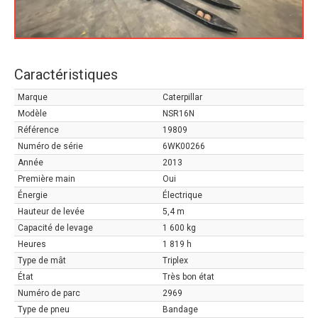
Caractéristiques
Marque
Caterpillar
Modèle
NSR16N
Référence
19809
Numéro de série
6WK00266
Année
2013
Première main
Oui
Énergie
Électrique
Hauteur de levée
5,4 m
Capacité de levage
1 600 kg
Heures
1 819 h
Type de mât
Triplex
État
Très bon état
Numéro de parc
2969
Type de pneu
Bandage