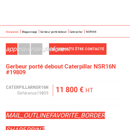
Occasion
Magasinage
Gerbeur porté debout
Caterpillar
NSR16N
apps
navigate_before
navigate_next
JE SOUHAITE ÊTRE CONTACTÉ
Gerbeur porté debout
Caterpillar
NSR16N
#19809
CATERPILLAR
NSR16N
11 800
€
HT
Référence
19809
MAIL_OUTLINE
FAVORITE_BORDER
SHARE
PRINT