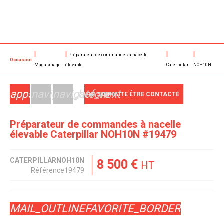
Préparateur de commandes à nacelle
Occasion
Magasinage
élevable
Caterpillar
NOH10N
apps
navigate_before
navigate_next
JE SOUHAITE ÊTRE CONTACTÉ
Préparateur de commandes à nacelle
élevable
Caterpillar
NOH10N
#19479
CATERPILLAR
NOH10N
8 500
€
HT
Référence
19479
MAIL_OUTLINE
FAVORITE_BORDER