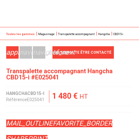
Toutes les gammes
Magasinage
Transpalette accompagnant
Hangcha
CBD15-i
apps
navigate_before
navigate_next
JE SOUHAITE ÊTRE CONTACTÉ
Transpalette accompagnant
Hangcha
CBD15-i
#E025041
HANGCHA
CBD15-I
1 480
€
HT
Référence
E025041
MAIL_OUTLINE
FAVORITE_BORDER
SHARE
PRINT