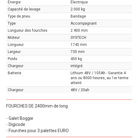
Énergie
Électrique
Capacité de levage
2 000 kg
Type de pneu
Bandage
Type
Accompagnant
Longueur des fourches
2 400 mm
Moteur
SYSTECH
Longueur
1745 mm
Largeur
735 mm
Poids
450 kg
Chargeur
intégré
Batterie
Lithium 48V / 105Ah - Garantie 4
ans ou 8000 heures, au 1er terme
atteint
Chargeur
48V / 20ah
FOURCHES DE 2400mm de long
- Galet Boggie
- Digicode
- Fourches pour 3 palettes EURO