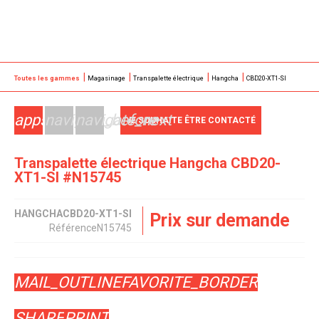
Toutes les gammes
Magasinage
Transpalette électrique
Hangcha
CBD20-XT1-SI
apps
navigate_before
navigate_next
JE SOUHAITE ÊTRE CONTACTÉ
Transpalette électrique
Hangcha
CBD20-
XT1-SI
#N15745
HANGCHA
CBD20-XT1-SI
Prix sur demande
Référence
N15745
MAIL_OUTLINE
FAVORITE_BORDER
SHARE
PRINT