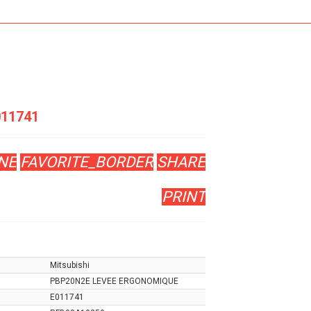
11741
NE
FAVORITE_BORDER
SHARE
PRINT
Mitsubishi
PBP20N2E LEVEE ERGONOMIQUE
E011741