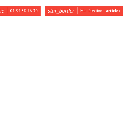
ne
star_border
01 34 38 76 30
Ma sélection :
articles