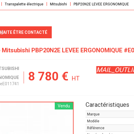
Transpalette électrique
Mitsubishi
PBP20N2E LEVEE ERGONOMIQUE
t
UHAITE ÊTRE CONTACTÉ
e
Mitsubishi
PBP20N2E LEVEE ERGONOMIQUE
#E0
TSUBISHI
MAIL_OUTLI
8 780
€
NOMIQUE
HT
ce
E011741
Caractéristiques
Vendu
Marque
Modèle
Référence