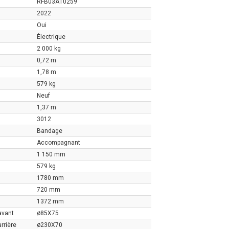
RFB03A10259
2022
Oui
Électrique
2 000 kg
0,72 m
1,78 m
579 kg
Neuf
1,37 m
3012
Bandage
Accompagnant
1 150 mm
579 kg
1780 mm
720 mm
1372 mm
avant
ø85X75
rrière
ø230X70