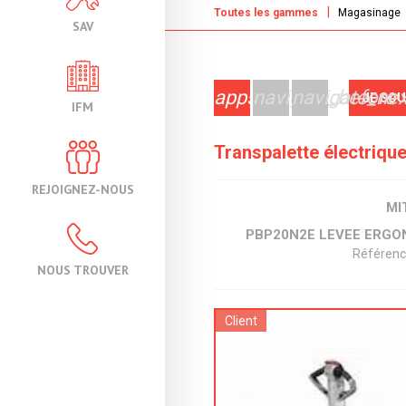
Toutes les gammes
Magasinage
SAV
apps
navigate_before
navigate_nex
JE SO
IFM
Transpalette électriqu
REJOIGNEZ-NOUS
MI
PBP20N2E LEVEE ERGO
Référen
NOUS TROUVER
Client