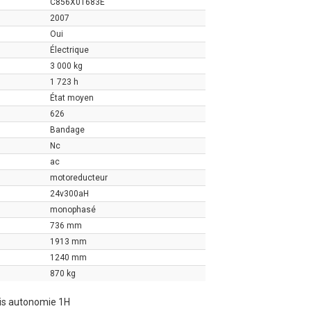
C856X01683E
2007
Oui
Électrique
3 000 kg
1 723 h
État moyen
626
Bandage
Nc
ac
motoreducteur
24v300aH
monophasé
736 mm
1913 mm
1240 mm
870 kg
ais autonomie 1H