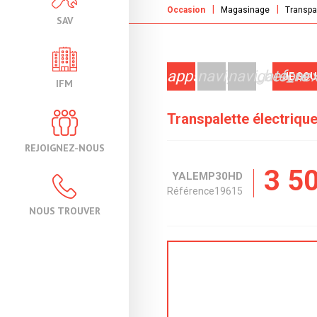
Occasion
Magasinage
Transpal
SAV
apps
navigate_before
navigate_nex
JE SO
IFM
Transpalette électriqu
REJOIGNEZ-NOUS
3 5
YALE
MP30HD
Référence
19615
NOUS TROUVER