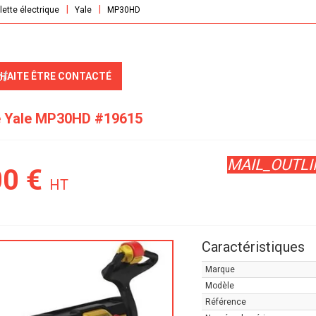
ette électrique
Yale
MP30HD
t
UHAITE ÊTRE CONTACTÉ
e
Yale
MP30HD
#19615
MAIL_OUTLI
00
€
HT
Caractéristiques
Marque
Modèle
Référence