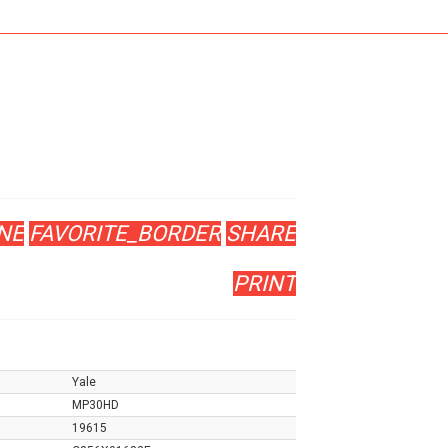
NE
FAVORITE_BORDER
SHARE
PRINT
Yale
MP30HD
19615