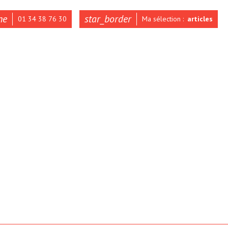
ne
star_border
01 34 38 76 30
Ma sélection :
articles