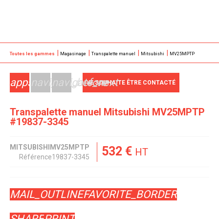
Toutes les gammes
Magasinage
Transpalette manuel
Mitsubishi
MV25MPTP
apps
navigate_before
navigate_next
JE SOUHAITE ÊTRE CONTACTÉ
Transpalette manuel
Mitsubishi
MV25MPTP
#19837-3345
MITSUBISHI
MV25MPTP
532
€
HT
Référence
19837-3345
MAIL_OUTLINE
FAVORITE_BORDER
SHARE
PRINT