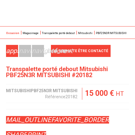
Occasion
Magasinage
Transpalette porté debout
Mitsubishi
PBF25N3R MITSUBISHI
apps
navigate_before
navigate_next
JE SOUHAITE ÊTRE CONTACTÉ
Transpalette porté debout
Mitsubishi
PBF25N3R MITSUBISHI
#20182
MITSUBISHI
PBF25N3R MITSUBISHI
15 000
€
HT
Référence
20182
MAIL_OUTLINE
FAVORITE_BORDER
SHARE
PRINT