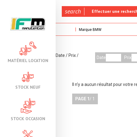
search
Effectuer une recherc
Marque BMW
Date
/
Prix
/
Date
Prix
MATÉRIEL LOCATION
Il n'y a aucun résultat pour votre 
STOCK NEUF
PAGE
1
/ 1
STOCK OCCASION