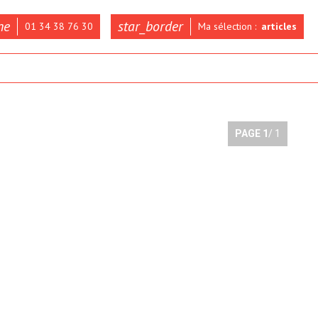
ne
star_border
01 34 38 76 30
Ma sélection :
articles
PAGE
1
/ 1