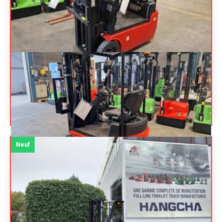
HANGCHA
X3W10 (CPDS10-
Prix sur
XD4)
demande
Chariot élévateur frontal 3 roues
Référence
N14105
Énergie
Électrique
Neuf