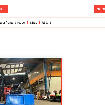
pho
he
teur frontal 3 roues
STILL
R50/15