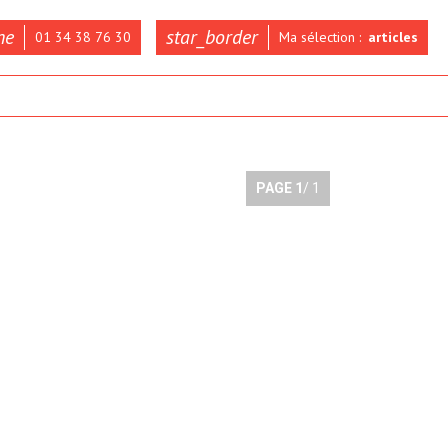
ne
star_border
01 34 38 76 30
Ma sélection :
articles
PAGE
1
/ 1