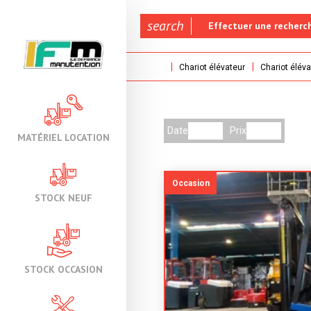
search
Effectuer une recherc
Chariot élévateur
Chariot éléva
Date
Prix
MATÉRIEL LOCATION
Occasion
STOCK NEUF
STOCK OCCASION