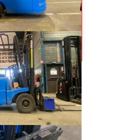
15
3 500
€
HT
oues
843
ique