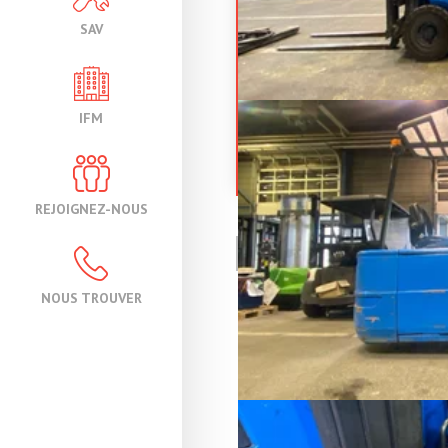
SAV
STILL
R50/
IFM
Chariot élévateur frontal 3 r
Référence
19
Énergie
Électr
REJOIGNEZ-NOUS
PAGE
1
/ 1
NOUS TROUVER