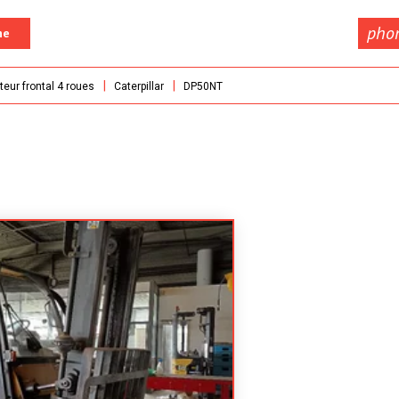
pho
he
teur frontal 4 roues
Caterpillar
DP50NT