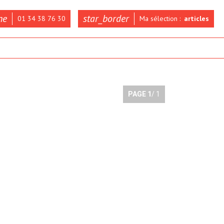
ne
star_border
01 34 38 76 30
Ma sélection :
articles
PAGE
1
/ 1