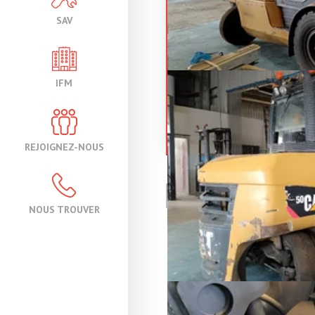
SAV
CATERPILL
IFM
DP50
Chariot élévateur frontal 4 r
Référence
19
Énergie
Di
REJOIGNEZ-NOUS
PAGE
1
/ 1
NOUS TROUVER