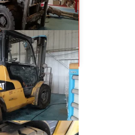
AR
NT
9 800
€
HT
oues
519
esel