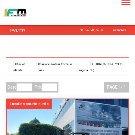
Toggle
navigatio
search
01 34 38 76 30
articles
Chariot
Chariot élévateur frontal 4
XE30Hi ( CPD30-XEY2H2-
élévateur
roues
Hangcha
SI )
Date
Prix
PAGE
1
/ 1
Location courte durée