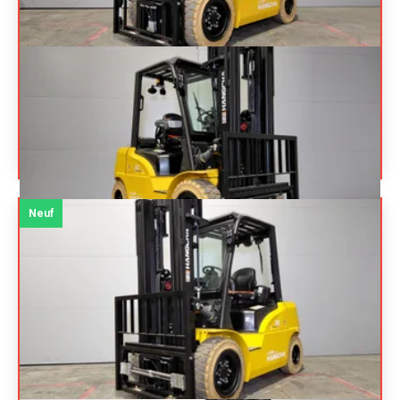
HANGCHA
XE30HI ( CPD30-
Prix sur
XEY2H2-SI )
demande
Chariot élévateur frontal 4 roues
Référence
N15810
Énergie
Électrique
Neuf