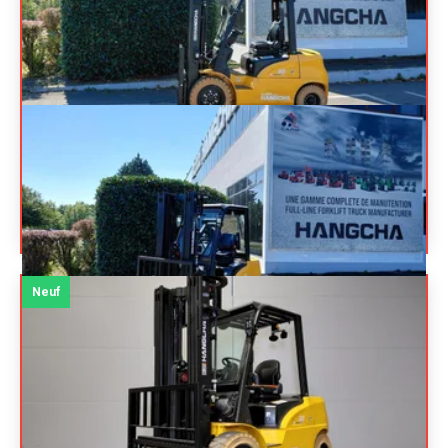
HANGCHA
XE30HI ( CPD30-
Prix sur
XEY2H2-SI )
demande
Chariot élévateur frontal 4 roues
Référence
N14893
Énergie
Électrique
Neuf