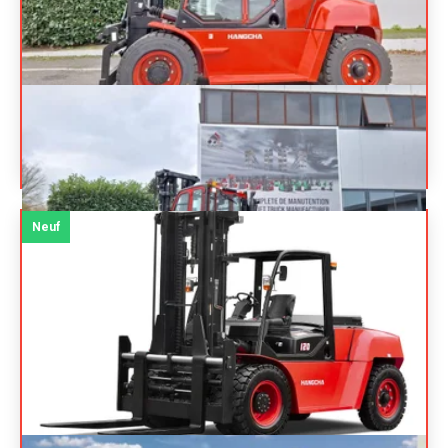
HANGCHA
XF100D
Prix sur
Chariot élévateur frontal 4 roues
Référence
N13813
demande
Énergie
Diesel
Neuf