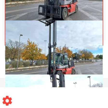
KALMAR
ECF70-6
Prix sur
Chariot élévateur frontal 4 roues
Référence
18128
demande
Énergie
Électrique
PAGE
1
/ 1
Mentions légales
-
Conditions générales de vente
-
Contact