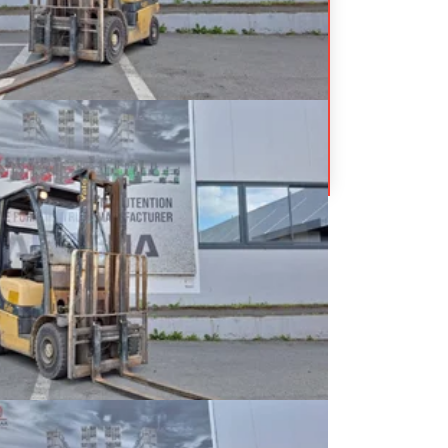
DP16VX
6 800
€
HT
rontal 4 roues
éférence
19940
Énergie
Diesel