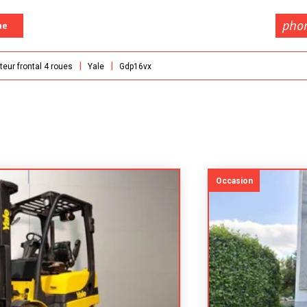
pho
he
teur frontal 4 roues
Yale
Gdp16vx
Occasion