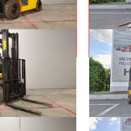
VX
YALE
G
Prix sur demande
oues
Chariot élévateur f
925
R
esel