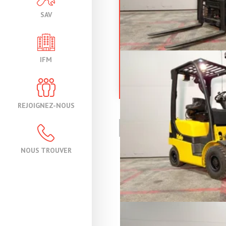
SAV
YALE
GDP16
IFM
Chariot élévateur frontal 4 r
Référence
19
Énergie
Di
REJOIGNEZ-NOUS
PAGE
1
/ 1
NOUS TROUVER