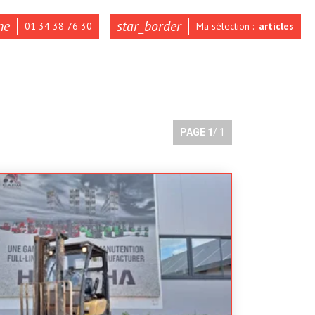
ne
star_border
01 34 38 76 30
Ma sélection :
articles
PAGE
1
/ 1