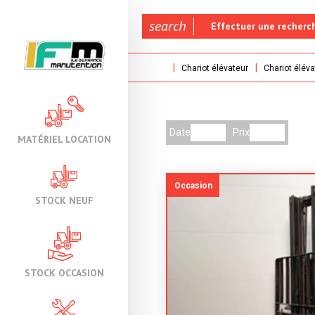
search
Effectuer une recherc
Chariot élévateur
Chariot éléva
Date
Prix
MATÉRIEL LOCATION
Occasion
STOCK NEUF
STOCK OCCASION