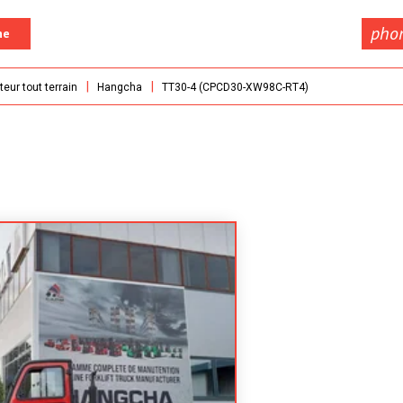
pho
he
teur tout terrain
Hangcha
TT30-4 (CPCD30-XW98C-RT4)