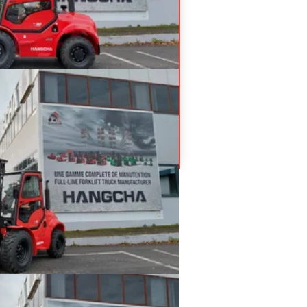
HA
0-
4)
Prix sur demande
rain
218
esel