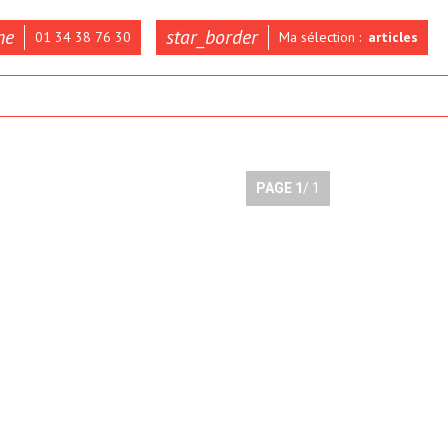
ne
star_border
01 34 38 76 30
Ma sélection :
articles
PAGE
1
/ 1