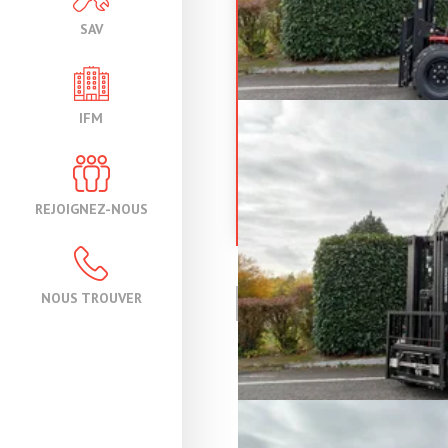
SAV
HANGC
IFM
TT30-4 (CPCD3
XW98C-RT
Chariot élévateur tout ter
REJOIGNEZ-NOUS
Référence
N15
Énergie
Di
NOUS TROUVER
PAGE
1
/ 1