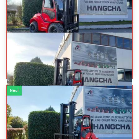
HANGCHA
TT35-4 (CPCD35-
Prix sur
XW33C-RT4)
demande
Chariot élévateur tout terrain
Référence
N15222
Énergie
Diesel
Neuf