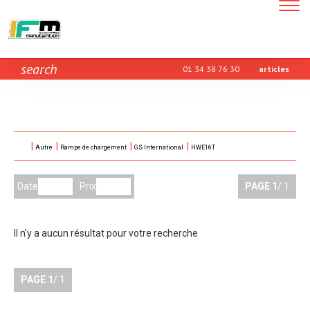
Toggle
navigatio
search
01 34 38 76 30
articles
Autre
Rampe de chargement
GS International
HWE16T
Date
Prix
PAGE
1
/ 1
Il n'y a aucun résultat pour votre recherche
PAGE
1
/ 1