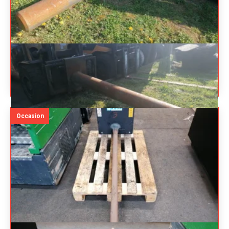
BAROU
22183.2000
Éperon
2 850
€
HT
Référence
17138
Énergie
-
Occasion