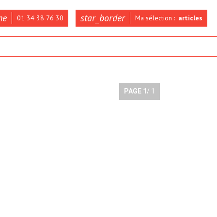
ne
star_border
01 34 38 76 30
Ma sélection :
articles
PAGE
1
/ 1