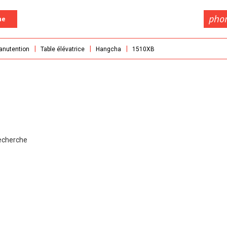
pho
he
manutention
Table élévatrice
Hangcha
1510XB
recherche