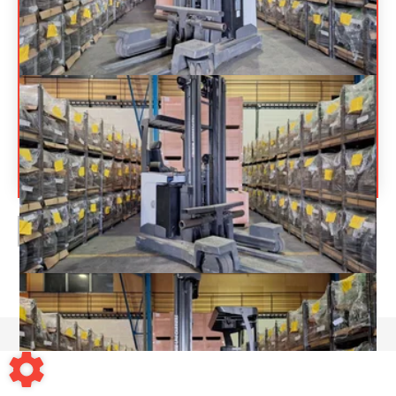
UNICARRIERS
250DTFVRE635UFW
Prix sur
Chariot à mât rétractable
demande
multidirectionnel
Référence
19598
Énergie
Électrique
PAGE
1
/ 1
Mentions légales
-
Conditions générales de vente
-
Contact