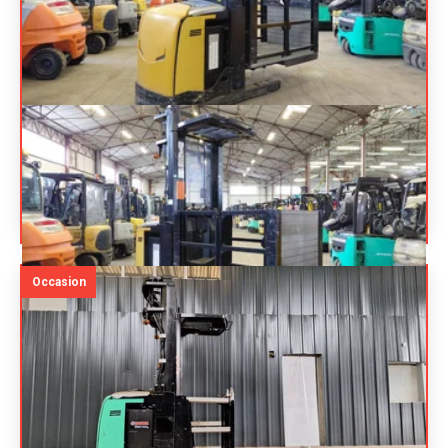
CATERPILLAR
NOH10N
Prix sur
Préparateur de commandes à nacelle
demande
élevable
Référence
19149
Énergie
Électrique
Occasion