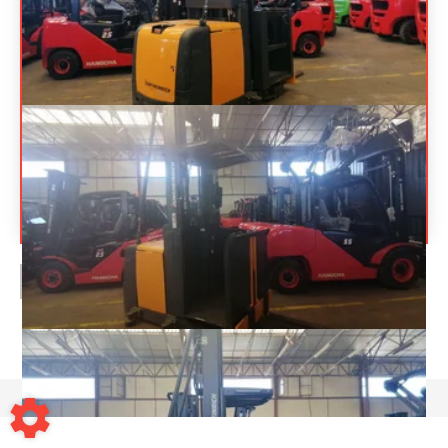
JUNGHEINRICH
EKS312
11 500
€
HT
Préparateur de commandes à nacelle
élevable
Référence
17336
Énergie
Électrique
PAGE
1
/ 1
Mentions légales
-
Conditions générales de vente
-
Contact