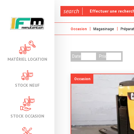
search
Effectuer une recherc
Occasion
Magasinage
Prépara
Date
Prix
MATÉRIEL LOCATION
Occasion
STOCK NEUF
STOCK OCCASION