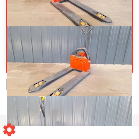
HANGCHA
CBD12 PLUS
LITHIUM
1 750
€
HT
Transpalette accompagnant
Référence
N04151
Énergie
Électrique
PAGE
1
/ 1
Mentions légales
-
Conditions générales de vente
-
Contact