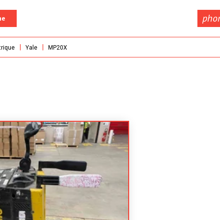
pho
he
trique
Yale
MP20X