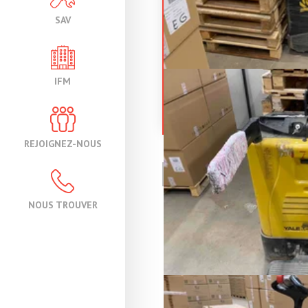
SAV
YALE
MP2
IFM
Transpalette électri
Référence
19
Énergie
Électr
REJOIGNEZ-NOUS
PAGE
1
/ 1
NOUS TROUVER