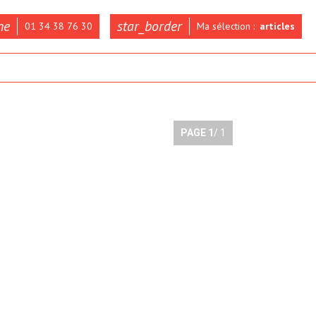
ne
star_border
01 34 38 76 30
Ma sélection :
articles
PAGE
1
/ 1