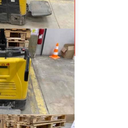
0X
Prix sur demande
que
672
ique