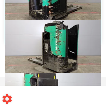
MITSUBISHI
PBR20N
Prix sur
Transpalette porté debout
Référence
20262
demande
Énergie
Électrique
PAGE
1
/ 1
Mentions légales
-
Conditions générales de vente
-
Contact