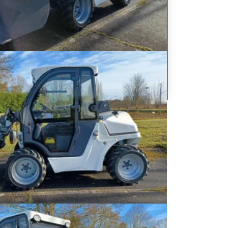
H
T150H
Prix sur demande
 télescopique
férence
N15140
Énergie
Diesel