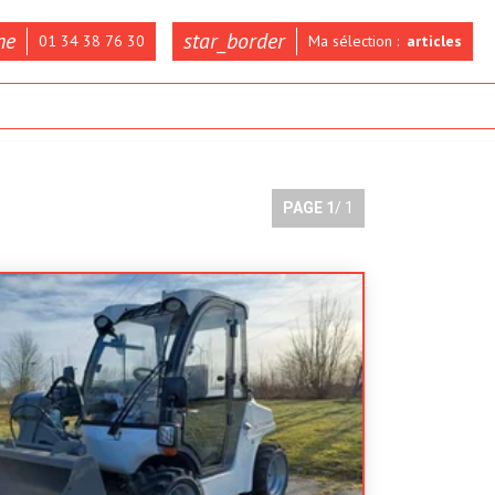
ne
star_border
01 34 38 76 30
Ma sélection :
articles
PAGE
1
/ 1