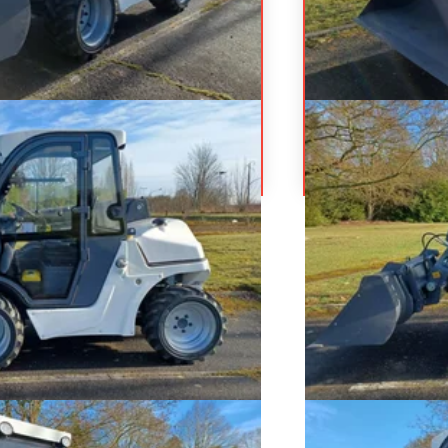
0H
MANITEC
Prix sur demande
que
Chargeuse
463
Ré
esel