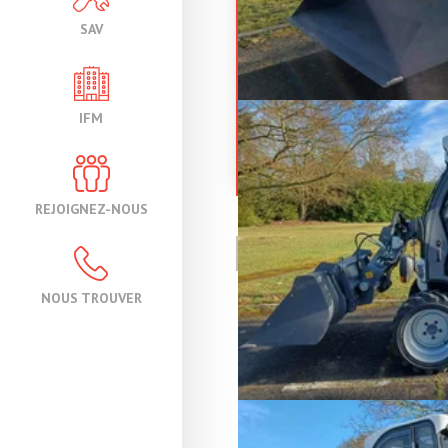
SAV
MANITECH
T15
IFM
Chargeuse télescopi
Référence
SS
Énergie
Di
REJOIGNEZ-NOUS
PAGE
1
/ 1
NOUS TROUVER