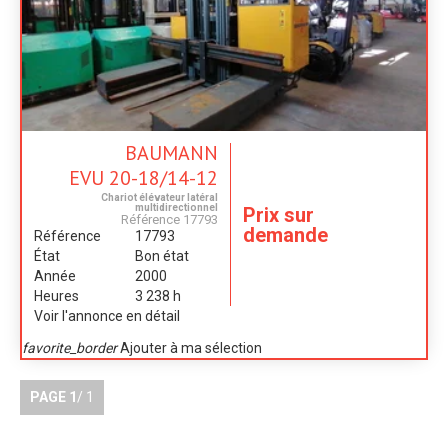
BAUMANN
EVU 20-18/14-12
Chariot élévateur latéral
multidirectionnel
Prix sur
Référence
17793
demande
Référence
17793
État
Bon état
Année
2000
Heures
3 238 h
Voir l'annonce en détail
favorite_border
Ajouter à ma sélection
PAGE
1
/ 1