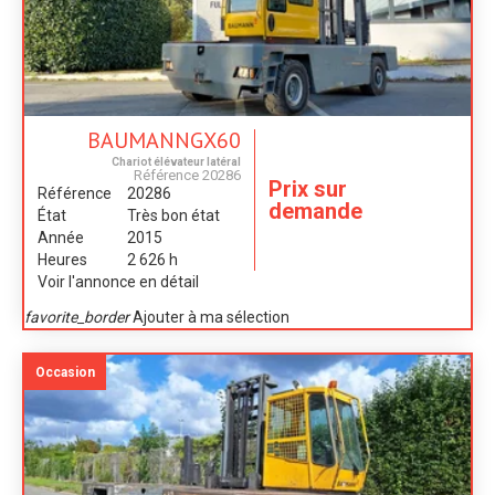
BAUMANN
GX60
Chariot élévateur latéral
Référence
20286
Prix sur
Référence
20286
demande
État
Très bon état
Année
2015
Heures
2 626 h
Voir l'annonce en détail
favorite_border
Ajouter à ma sélection
Occasion