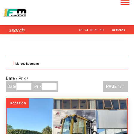
Toggle
navigatio
search
01 34 38 76 30
articles
Marque Baumann
Date
/
Prix
/
Date
Prix
PAGE
1
/ 1
Occasion