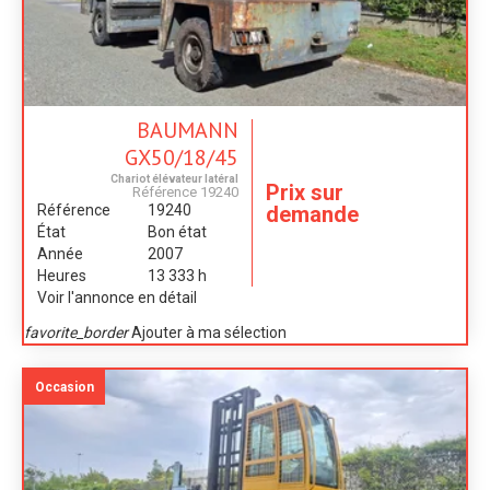
BAUMANN
GX50/18/45
Chariot élévateur latéral
Prix sur
Référence
19240
demande
Référence
19240
État
Bon état
Année
2007
Heures
13 333 h
Voir l'annonce en détail
favorite_border
Ajouter à ma sélection
Occasion