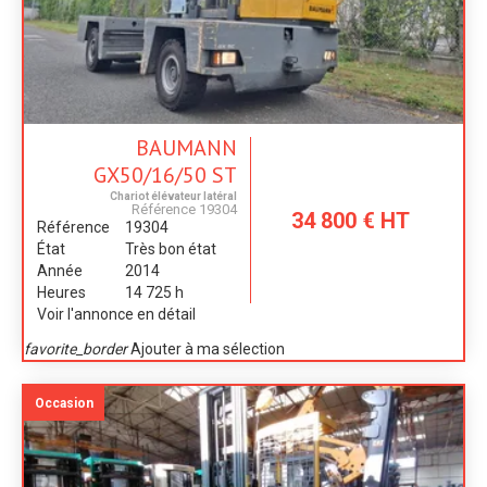
BAUMANN
GX50/16/50 ST
Chariot élévateur latéral
Référence
19304
34 800
€
HT
Référence
19304
État
Très bon état
Année
2014
Heures
14 725 h
Voir l'annonce en détail
favorite_border
Ajouter à ma sélection
Occasion